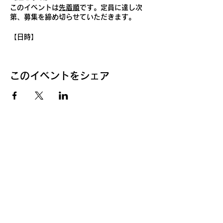
このイベントは
先着順
です。定員に達し次
第、募集を締め切らせていただきます。
【日時】
7月14日（日）16:00~17:00
7月28日（日）11:00~12:00
このイベントをシェア
*両日とも同じ内容です。どちらかご都合の
良い方にお申し込みください。
【開催方法】
オンライン（ZOOM使用）
※当日使用するURLはお申込み後、ご登録
いただいたメールアドレスに自動送信されま
す。
【対象】
①中３・高１・高２
②ZOOMでの“顔出し”参加OKな方
※上記①②の両方に当てはまる方