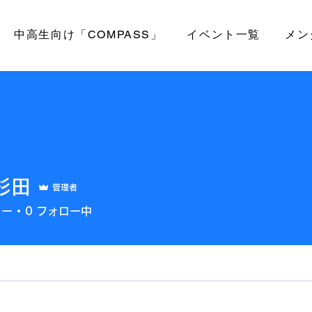
中高生向け「COMPASS」
イベント一覧
メン
杉田
管理者
ワー
0
フォロー中